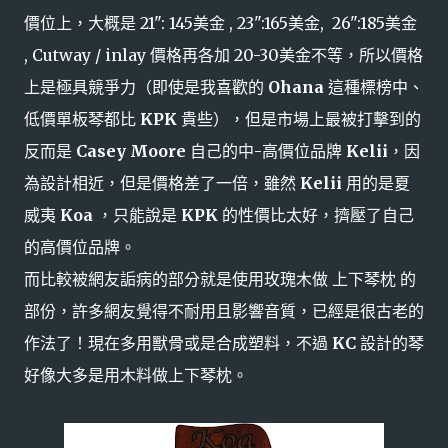
價位上，大概是 21": 145美金 , 23":165美金, 26":185美金
, Cutway / inlay 價格再各加 20-30美金不等，所以價格
上是極具競爭力（即使是我喜歡的
Ohana
這種標榜中、
低價單板琴都比
KPK
貴些），但是市場上最被打擊到的
反而是
Casey Moore
自己的中-高價位品牌
Kelii
，因
為設計相近，但是價格差了一倍，雖然
Kelii
用的是夏
威夷
Koa
，只能說是
KPK
的性價比太好，擠壓了自己
的高價位品牌
。
而比較被網友詬病的部分就是使用玫瑰木做 上下琴枕 的
部份，許多網友覺得不耐用且影響音質，已經是很古老的
作法了！現在多用獸骨或是合成塑料，不過
KC
設計的琴
好像大多是用木料做上下琴枕。