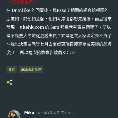
==又更新啟示==
在 Dr.Miike 的回覆後，我Pass了相關的訊息給報團的
朋友們，問他們意願，他們考慮後都想先緩緩，而且後來
發現， ukehk.com 的 Sam 那邊就有賣這個琴了，所以
是不是要大老遠從夏威夷買？於是這次大家決定先不買了
～我也決定要就等七月去夏威夷玩直接買夏威夷製的品牌
(?)！！所以這次揪敗宣告破局XDDD
敗家
UKULELE 品牌
Mika
2011年3月20日 下午5:12
留