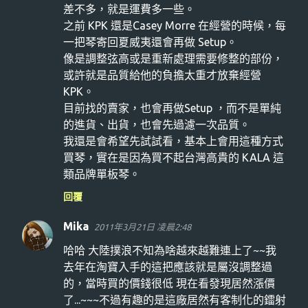
差不多，就是運費多一些。
之前 KPK 還是Casey Morre 在經營的時候，每
一把琴寄回夏威夷還會再做 Setup。
像是調整弦高或是重新處理需要修整的部份，
或許就是品質給他的負擔太重才放棄經營
KPK。
目前找的賣家，也會再做Setup ，而不是單純
的進貨、出貨，也會先過濾一次品質。
我還是會希望先試試看，基本上會用這種方式
買琴，實在是因為買不起台灣高貴的 KALA 這
類品牌單板琴。
回覆
Mika
2011年3月21日 凌晨2:48
哈哈 大陸撲浪不知為啥越來越難連上了~~我
去年在淘寶入手的這把應該就是屬沒調整過
的，當時買的價錢很低 現在看發現居然漲價
了...~~~不過有趣的是這廠居然有客制化的鐳射