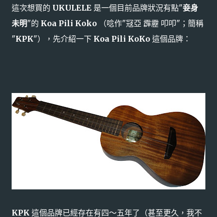
這次想買的
UKULELE
是一個目前品牌狀況有點"
妾身
未明
"的
Koa Pili Koko
（唸作"冦亞 霹靂 叩叩"；簡稱
"
KPK
"），先介紹一下
Koa Pili KoKo
這個品牌：
KPK
這個品牌已經存在有四～五年了（甚至更久，我不