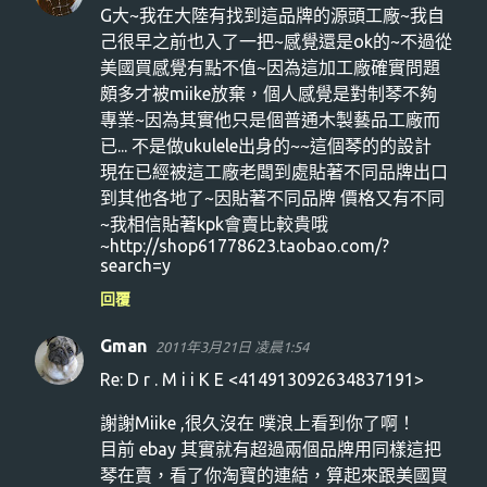
G大~我在大陸有找到這品牌的源頭工廠~我自
言
己很早之前也入了一把~感覺還是ok的~不過從
美國買感覺有點不值~因為這加工廠確實問題
頗多才被miike放棄，個人感覺是對制琴不夠
專業~因為其實他只是個普通木製藝品工廠而
已... 不是做ukulele出身的~~這個琴的的設計
現在已經被這工廠老闆到處貼著不同品牌出口
到其他各地了~因貼著不同品牌 價格又有不同
~我相信貼著kpk會賣比較貴哦
~http://shop61778623.taobao.com/?
search=y
回覆
Gman
2011年3月21日 凌晨1:54
Re: D r . M i i K E <414913092634837191>
謝謝Miike ,很久沒在 噗浪上看到你了啊！
目前 ebay 其實就有超過兩個品牌用同樣這把
琴在賣，看了你淘寶的連結，算起來跟美國買