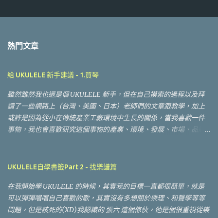
張
貼
留
言
熱門文章
給 UKULELE 新手建議 - 1.買琴
雖然雖然我也還是個 UKULELE 新手，但在自己摸索的過程以及拜
讀了一些網路上（台灣、美國、日本）老師們的文章跟教學，加上
或許是因為從小在傳統產業工廠環境中生長的關係，當我喜歡一件
事物，我也會喜歡研究這個事物的產業、環境、發展、市場、品牌
等等連帶事物，所以可能在相同琴齡（半年）的新手中接觸到的面
向更廣（謎之音：所以都分心！沒有專心練琴！？）於是想分享一
些心得給想接觸 UKULELE 的朋友。 接觸 UKULELE 我們通常會遇
UKULELE自學書籤Part 2 - 找樂譜篇
到的第一個問題應該會是 "買琴"， UKULELE 的種類？ 該怎麼選？
在我開始學 UKULELE 的時候，其實我的目標一直都很簡單，就是
要去哪裡買？ 什麼樣的價格算是合理的？ 等等問題，稍微整理了一
可以彈彈唱唱自己喜歡的歌，其實沒有多想關於樂理、和聲學等等
下希望對新手朋友有幫助，如果有前輩有其他意見或是建議也請留
問題，但是該死的(XD)我認識的 張六 這個傢伙，他是個很重視從樂
言交流一下，這些問題除了自己遇到的之外，很大部分是參考了