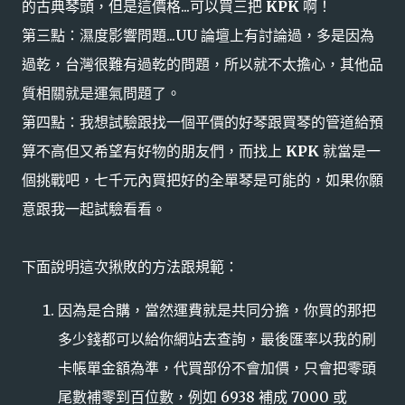
的古典琴頭，但是這價格...可以買三把
KPK
啊！
第三點：濕度影響問題...UU 論壇上有討論過，多是因為
過乾，台灣很難有過乾的問題，所以就不太擔心，其他品
質相關就是運氣問題了。
第四點：我想試驗跟找一個平價的好琴跟買琴的管道給預
算不高但又希望有好物的朋友們，而找上
KPK
就當是一
個挑戰吧，七千元內買把好的全單琴是可能的，如果你願
意跟我一起試驗看看。
下面說明這次揪敗的方法跟規範：
因為是合購，當然運費就是共同分擔，你買的那把
多少錢都可以給你網站去查詢，最後匯率以我的刷
卡帳單金額為準，代買部份不會加價，只會把零頭
尾數補零到百位數，例如 6938 補成 7000 或