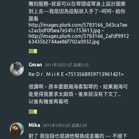
雕刻服務~就是可以在琴頭或琴身上設計圖案
刻上去~~我是因為這點就入手了~呵呵~ 給你
圖看
http://images.plurk.com/5783166_0d3ca7ee
c2acbdf0fbea7e541c753613.jpg ~
http://images.plurk.com/5783166_2afdf9912
63435b2744ae86f702a0932.jpg
回覆
Gman
2011年3月21日 凌晨2:53
Re: D r . M i i K E <7513568959713961421>
很讚啊，原本要跟瀚海客製琴的，結果瀚海可
能覺得我要求太麻煩，後來就沒有下文了...
以後有機會再看吧
回覆
Mika
2011年3月21日 凌晨2:59
對了 我弦鈕也是請他幫換成金屬的 ~~ 不過下