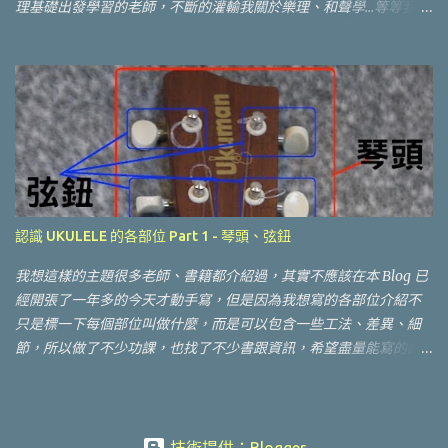
理基礎出發學習的老師，不斷的灌輸我關於樂理、和聲學...等等我覺
UKULELE Hunt 的網站：
得很深奧的(對我這種音樂白痴而言)基礎知識，偏偏我又該死的沒辦
法無視這種基礎的東西，也開始會去吸收這些東西，所以其實對於
要不要整理這些找樂譜的網站是個兩難，因為以張六告誡我的應該
是不用找譜，靠自己耳朵去聽，然後抓出譜！ 當然，這是一個目
標，我也會慢慢去嘗試這樣做，但是在目前的狀態中，老實說這樣
的挑戰會讓我失去一開始學習 UKULELE "開心彈唱自己喜歡的歌
曲" 的初衷。所以我想，其實有很多人學UKULELE的目的並沒有那
麼遠大，那麼找樂譜還是有他的必要性，於是開始整理一下自己有
點爆滿的書籤，把我常用來找樂譜的方式提供給大家。
認識 UKULELE 的各部位 Part 1 - 琴頭、弦鈕
我想這樣的主題很多老師、書籍都介紹過，其實不應該在本 Blog 已
經開張了一年多的今天才動手寫，但是因為我想寫的各部位介紹不
只是標一下每個部位叫做什麼，而是可以包含一些工法、差異、細
節，所以做了不少功課，也找了不少書跟資訊，希望盡量能寫的詳
細、正確，所以到最近才開始動手寫。 無法免俗的，還是先貼上大
部名稱的圖....這邊我是用我自己的 UKUMAN UP-300 做範例說明。
正面： 一般就是貼完這張圖就可以打完收工....不過我的文章才剛要
開始寫...因為想寫的蠻多的...所以一點點一點點寫好了...