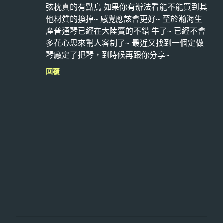
弦枕真的有點鳥 如果你有辦法看能不能買到其
他材質的換掉~ 感覺應該會更好~ 至於瀚海生
產普通琴已經在大陸賣的不錯 牛了~ 已經不會
多花心思來幫人客制了~ 最近又找到一個定做
琴廠定了把琴，到時候再跟你分享~
回覆