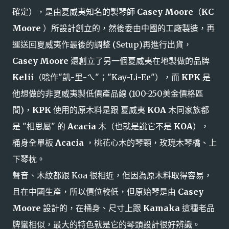
確定），是由夏威夷知名的製琴師
Casey Moore
（
KC
Moore
）所設計創立的，然後委由中國的工廠製造，再
運送回夏威夷作最後的調整 (Setup)再進行出貨，
Casey Moore
還創立了另一個夏威夷在地製做的品牌
Kelii
（唸作"凱-里-ㄟ"；"Kay-Li-Ee"），而
KPK
是
他想做的非夏威夷製低價產品線 (100-250美金價格區
間)，
KPK
使用的原木料是跟 夏威夷
KOA
木同家族都
是 "相思屬" 的
Acacia
木（也就是說它不是
KOA
），
桶身全單板
Acacia
，桃花心木的琴頸，玫瑰木琴橋、上
下琴枕。
聲音、木紋都跟 Koa 很相近，但因為原木料取得容易，
且在中國生產，所以價位較低，但原始琴是由
Casey
Moore
設計的，在桶身、尺寸上跟
Kamaka
這種老品
牌蠻相似，最大的特色就是它的琴頭設計很好辨識。