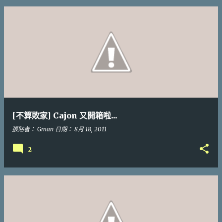
發
表
文
章
[不算敗家] Cajon 又開箱啦...
張貼者：
Gman
日期：
8月 18, 2011
2