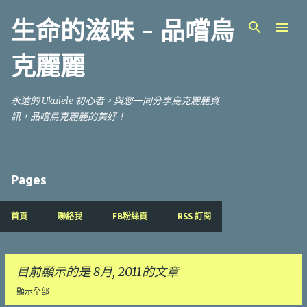
跳到主要內容
生命的滋味 - 品嚐烏
克麗麗
永遠的 Ukulele 初心者，與您一同分享烏克麗麗資
訊，品嚐烏克麗麗的美好！
Pages
首頁
聯絡我
FB粉絲頁
RSS 訂閱
目前顯示的是 8月, 2011的文章
顯示全部