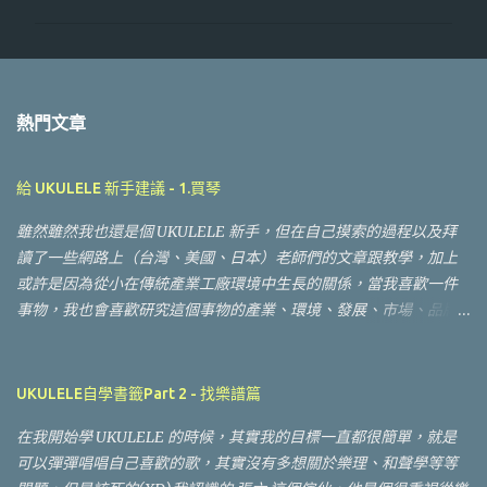
熱門文章
給 UKULELE 新手建議 - 1.買琴
雖然雖然我也還是個 UKULELE 新手，但在自己摸索的過程以及拜
讀了一些網路上（台灣、美國、日本）老師們的文章跟教學，加上
或許是因為從小在傳統產業工廠環境中生長的關係，當我喜歡一件
事物，我也會喜歡研究這個事物的產業、環境、發展、市場、品牌
等等連帶事物，所以可能在相同琴齡（半年）的新手中接觸到的面
向更廣（謎之音：所以都分心！沒有專心練琴！？）於是想分享一
些心得給想接觸 UKULELE 的朋友。 接觸 UKULELE 我們通常會遇
UKULELE自學書籤Part 2 - 找樂譜篇
到的第一個問題應該會是 "買琴"， UKULELE 的種類？ 該怎麼選？
在我開始學 UKULELE 的時候，其實我的目標一直都很簡單，就是
要去哪裡買？ 什麼樣的價格算是合理的？ 等等問題，稍微整理了一
可以彈彈唱唱自己喜歡的歌，其實沒有多想關於樂理、和聲學等等
下希望對新手朋友有幫助，如果有前輩有其他意見或是建議也請留