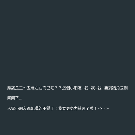
應該是三～五歲左右而已吧？？這個小朋友...我...我...我...要到牆角去劃
圈圈了...
人家小朋友都能彈的不錯了！我要更努力練習了啦！~>_<~