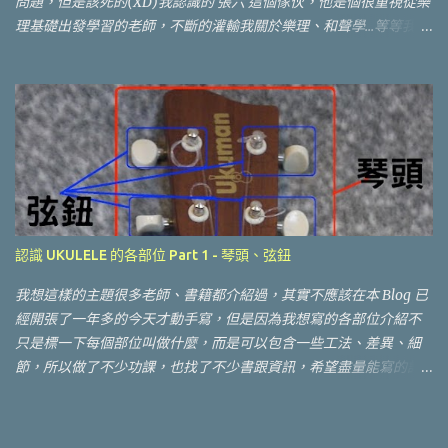
問題，但是該死的(XD)我認識的 張六 這個傢伙，他是個很重視從樂
言交流一下，這些問題除了自己遇到的之外，很大部分是參考了
理基礎出發學習的老師，不斷的灌輸我關於樂理、和聲學...等等我覺
UKULELE Hunt 的網站：
得很深奧的(對我這種音樂白痴而言)基礎知識，偏偏我又該死的沒辦
法無視這種基礎的東西，也開始會去吸收這些東西，所以其實對於
要不要整理這些找樂譜的網站是個兩難，因為以張六告誡我的應該
是不用找譜，靠自己耳朵去聽，然後抓出譜！ 當然，這是一個目
標，我也會慢慢去嘗試這樣做，但是在目前的狀態中，老實說這樣
的挑戰會讓我失去一開始學習 UKULELE "開心彈唱自己喜歡的歌
曲" 的初衷。所以我想，其實有很多人學UKULELE的目的並沒有那
麼遠大，那麼找樂譜還是有他的必要性，於是開始整理一下自己有
點爆滿的書籤，把我常用來找樂譜的方式提供給大家。
認識 UKULELE 的各部位 Part 1 - 琴頭、弦鈕
我想這樣的主題很多老師、書籍都介紹過，其實不應該在本 Blog 已
經開張了一年多的今天才動手寫，但是因為我想寫的各部位介紹不
只是標一下每個部位叫做什麼，而是可以包含一些工法、差異、細
節，所以做了不少功課，也找了不少書跟資訊，希望盡量能寫的詳
細、正確，所以到最近才開始動手寫。 無法免俗的，還是先貼上大
部名稱的圖....這邊我是用我自己的 UKUMAN UP-300 做範例說明。
正面： 一般就是貼完這張圖就可以打完收工....不過我的文章才剛要