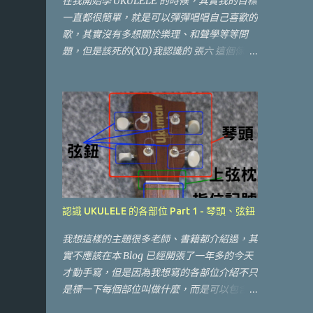
在我開始學 UKULELE 的時候，其實我的目標
沒有專心練琴！？）於是想分享一些心得給想
一直都很簡單，就是可以彈彈唱唱自己喜歡的
接觸 UKULELE 的朋友。 接觸 UKULELE 我
歌，其實沒有多想關於樂理、和聲學等等問
們通常會遇到的第一個問題應該會是 "買
題，但是該死的(XD)我認識的 張六 這個傢
琴"， UKULELE 的種類？ 該怎麼選？ 要去哪
伙，他是個很重視從樂理基礎出發學習的老
裡買？ 什麼樣的價格算是合理的？ 等等問
師，不斷的灌輸我關於樂理、和聲學...等等我
題，稍微整理了一下希望對新手朋友有幫助，
覺得很深奧的(對我這種音樂白痴而言)基礎知
如果有前輩有其他意見或是建議也請留言交流
識，偏偏我又該死的沒辦法無視這種基礎的東
一下，這些問題除了自己遇到的之外，很大部
西，也開始會去吸收這些東西，所以其實對於
分是參考了 UKULELE Hunt 的網站：
要不要整理這些找樂譜的網站是個兩難，因為
以張六告誡我的應該是不用找譜，靠自己耳朵
去聽，然後抓出譜！ 當然，這是一個目標，
我也會慢慢去嘗試這樣做，但是在目前的狀態
認識 UKULELE 的各部位 Part 1 - 琴頭、弦鈕
中，老實說這樣的挑戰會讓我失去一開始學習
UKULELE "開心彈唱自己喜歡的歌曲" 的初
我想這樣的主題很多老師、書籍都介紹過，其
衷。所以我想，其實有很多人學UKULELE的
實不應該在本 Blog 已經開張了一年多的今天
目的並沒有那麼遠大，那麼找樂譜還是有他的
才動手寫，但是因為我想寫的各部位介紹不只
必要性，於是開始整理一下自己有點爆滿的書
是標一下每個部位叫做什麼，而是可以包含一
籤，把我常用來找樂譜的方式提供給大家。
些工法、差異、細節，所以做了不少功課，也