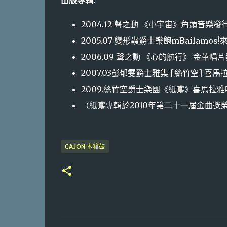
2004.12 聲之動 《小宇宙》角頭音樂發行
2005.07 變形蟲爵士樂飽mBailamos!
2006.09 聲之動 《心的航行》 金革唱片
2007.03彭郁雯爵士雅集 [絲竹空] 喜馬
2009.絲竹空爵士樂團《紙鳶》喜馬拉
（紙鳶專輯於2010年第二十一屆金曲獎
CAJON 木箱鼓