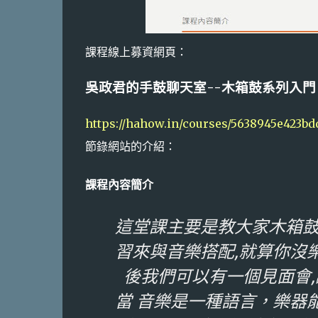
課程線上募資網頁：
吳政君的手鼓聊天室--木箱鼓系列入門 
https://hahow.in/courses/5638945e423b
節錄網站的介紹：
課程內容簡介
這堂課主要是教大家木箱鼓
習來與音樂搭配,就算你沒
後我們可以有一個見面會
當 音樂是一種語言，樂器