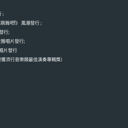
 ;
來跳舞吧!》 風潮發行 ;
發行;
拉雅唱片發行;
雅唱片發行
榮獲流行音樂類最佳演奏專輯獎）