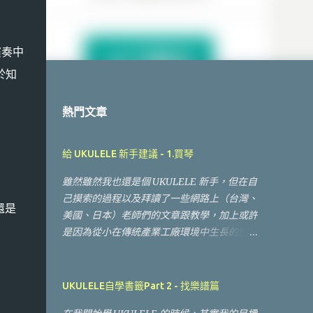
演奏中
於知
熱門文章
給 UKULELE 新手建議 - 1.買琴
雖然雖然我也還是個 UKULELE 新手，但在自
己摸索的過程以及拜讀了一些網路上（台灣、
還是
美國、日本）老師們的文章跟教學，加上或許
是因為從小在傳統產業工廠環境中生長的關
係，當我喜歡一件事物，我也會喜歡研究這個
事物的產業、環境、發展、市場、品牌等等連
帶事物，所以可能在相同琴齡（半年）的新手
UKULELE自學書籤Part 2 - 找樂譜篇
中接觸到的面向更廣（謎之音：所以都分心！