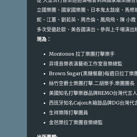
立國樂團、國家國樂團、日本鬼太鼓座、馬修
妮、江蕙、劉若英、周杰倫、鳳飛飛、陳 小霞
多次受邀赴歐、美各國演出，參與上千場演出
現為：
Montonos 拉丁樂團打擊樂手
异境音樂表演藝術工作室音樂總監
Brown Sugar(黑糖餐廳)每週日拉丁
絲竹空爵士樂團打擊.二胡樂手.樂團團長
美國知名打擊樂器品牌REMO台灣代言
西班牙知名Cajon木箱鼓品牌DG台灣代
生祥樂隊打擊團員
金芭樂拉丁樂團音樂總監
出版專輯: