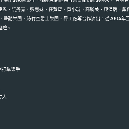
連恩、阮丹青、張惠妹、任賢齊、黃小琥、高勝美、庾澄慶、戴
、聲動樂團、絲竹空爵士樂團、舞工廠等合作演出。從2004年
經驗。
樂團打擊樂手
人
言人